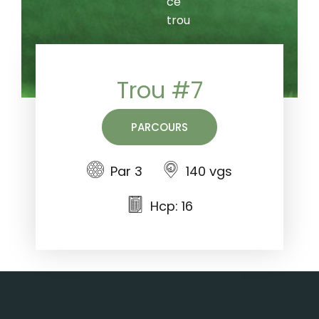
ce
trou
Trou #7
PARCOURS
Par 3
140 vgs
Hcp: 16